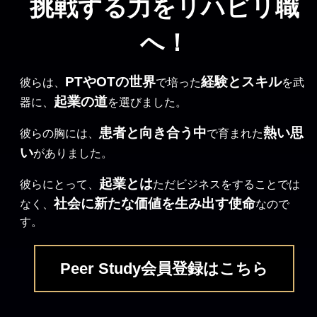
挑戦する力をリハビリ職
へ！
PTやOTの世界
経験とスキル
彼らは、
で培った
を武
起業の道
器に、
を選びました。
患者と向き合う中
熱い思
彼らの胸には、
で育まれた
い
がありました。
起業とは
彼らにとって、
ただビジネスをすることでは
社会に新たな価値を生み出す使命
なく、
なので
す。
Peer Study会員登録はこちら