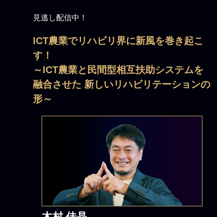
見逃し配信中！
ICT農業でリハビリ界に新風を巻き起こ
す！
～ICT農業と民間型相互扶助システムを
融合させた 新しいリハビリテーションの
形～
木村 佳晶