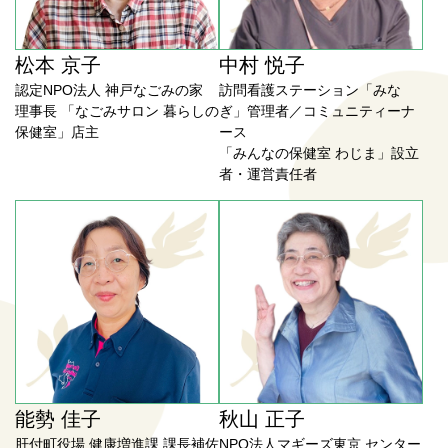
松本 京子
中村 悦子
認定NPO法人 神戸なごみの家
訪問看護ステーション「みな
理事長 「なごみサロン 暮らしの
ぎ」管理者／コミュニティーナ
保健室」店主
ース
「みんなの保健室 わじま」設立
者・運営責任者
能勢 佳子
秋山 正子
肝付町役場 健康増進課 課長補佐
NPO法人マギーズ東京 センター