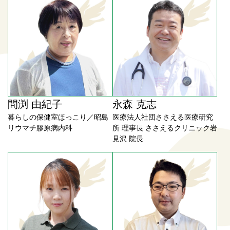
間渕 由紀子
永森 克志
暮らしの保健室ほっこり／昭島
医療法人社団ささえる医療研究
リウマチ膠原病内科
所 理事長 ささえるクリニック岩
見沢 院長