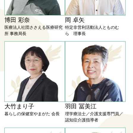
博田 彩奈
岡 卓矢
医療法人社団ささえる医療研究
特定非営利活動法人とものむ
所 事務局長
ら 理事長
大竹まり子
羽田 冨美江
暮らしの保健室やまがた 会長
理学療法士／介護支援専門員／
認知症介護指導者