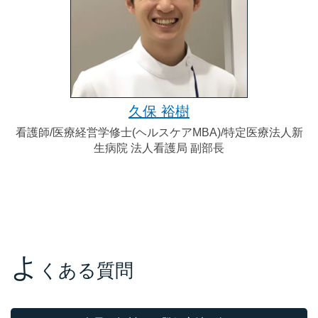
久保 裕樹
看護師/医療経営学修士(ヘルスケアMBA)/特定医療法人新
生病院 法人看護局 副部長
よ
くある質問