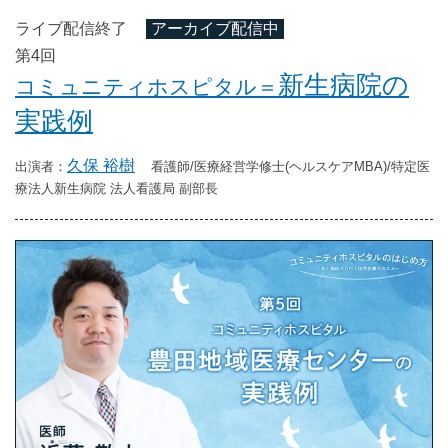
ライブ配信終了
アーカイブ配信中
第4回
新生病院の
コミュニティホスピタル＝
実践例
久保 裕樹
看護師/医療経営学修士(ヘルスケアMBA)/特定医
療法人新生病院 法人看護局 副部長