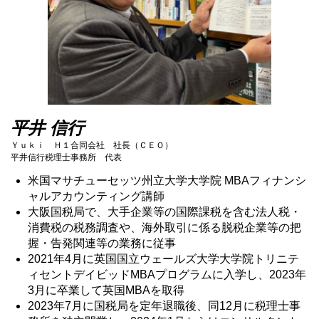
平井 信行
Ｙｕｋｉ Ｈ１合同会社 社長（ＣＥＯ）
平井信行税理士事務所 代表
米国マサチューセッツ州立大学大学院 MBAフィナンシ
ャルアカウンティング講師
大阪国税局で、大手企業等の国際課税を含む法人税・
消費税の税務調査や、海外取引に係る脱税企業等の把
握・告発関連等の業務に従事
2021年4月に英国国立ウェールズ大学大学院トリニテ
ィセントデイビッドMBAプログラムに入学し、2023年
3月に卒業して英国MBAを取得
2023年7月に国税局を定年退職後、同12月に税理士事