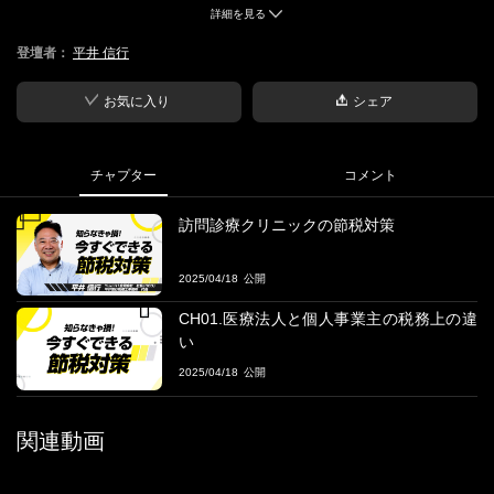
詳細を見る
■概要
登壇者：
平井 信行
訪問診療クリニックの経営に役立つ効果的な節税戦略を解説。
個人事業主と医療法人それぞれの税制の違いや、年間所得900万円
を超えた場合の法人化のメリット、社会保険料の負担軽減、退職
お気に入り
シェア
金制度、経費計上範囲の拡大など、知っておきたい情報が満載で
す。
さらに、車両リース、役員報酬の最適化、小規模企業共済、法人
チャプター
コメント
契約生命保険、期末の設備投資といった具体的な節税事例を丁寧
に解説。クリニックの利益を最大化するための実践的な節税ノウ
訪問診療クリニックの節税対策
ハウをお届けします。
2025/04/18
■登壇者
平井 信行 氏
CH01.医療法人と個人事業主の税務上の違
Ｙｕｋｉ Ｈ１合同会社 社長（ＣＥＯ）
い
平井信行税理士事務所 代表
2025/04/18
・米国マサチューセッツ州立大学大学院 MBAフィナンシャルアカ
ウンティング講師
・大阪国税局で、大手企業等の国際課税を含む法人税・消費税の
関連動画
税務調査や、海外取引に係る脱税企業等の把握・告発関連等の業
務に従事