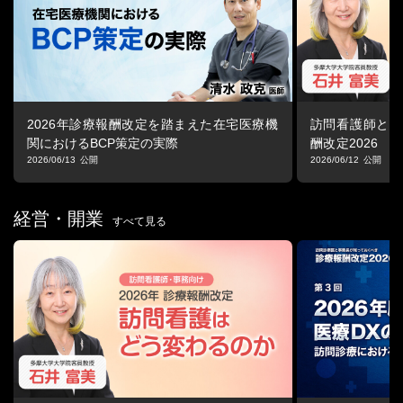
・法人契約の生命保険で節税
・期末の設備投資で節税
4.まとめ
2026年診療報酬改定を踏まえた在宅医療機
訪問看護師と事
関におけるBCP策定の実際
酬改定2026 「
看護はどう変わ
2026/06/13
2026/06/12
経営・開業
すべて見る