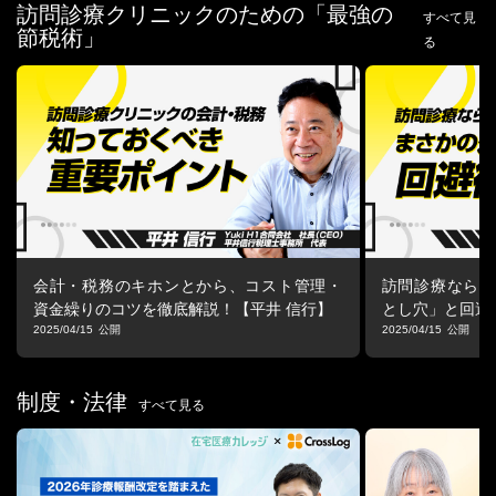
・2021年4月に英国国立ウェールズ大学大学院トリニティセントデ
訪問診療クリニックのための「最強の
すべて見
イビッドMBAプログラムに入学し、2023年3月に卒業して英国MB
節税術」
る
Aを取得
・2023年7月に国税局を定年退職後、同12月に税理士事務所を独
立開業し、2024年1月からはコンサルタント業でも活躍中
■プログラム詳細
1.医療法人と個人事業主の税務上の違い
・税金の違い
・節税メリットの違い
2.訪問診療クリニックにおける節税対策の基本
・売上の適正管理
会計・税務のキホンとから、コスト管理・
訪問診療ならで
・経費の最大活用
資金繰りのコツを徹底解説！【平井 信行】
とし穴」と回避
・人件費の最適化
2025/04/15
2025/04/15
・生命保険・小規模共済の活用
・設備投資のタイミングを調整
制度・法律
すべて見る
3.具体的な節税対策事例（おさらい）
・訪問診療用の車両リースで節税
・医療法人化による役員報酬の最適化
・小規模企業共済の活用（個人事業）