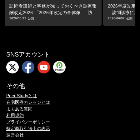
訪問看護師と事務が知っておくべき診療報
2026年度改定
酬改定2026 「2026年改定の全体像 ― 訪問
―訪問診療にお
看護はどう変わるのか」
2026/06/12
2026/06/02
SNSアカウント
その他
Peer Studyとは
在宅医療カレッジとは
よくある質問
利用規約
プライバシーポリシー
特定商取引法上の表示
運営会社