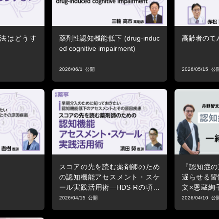
療法はどうす
薬剤性認知機能低下 (drug-induc
高齢者のて
ed cognitive impairment)
2026/06/1
2026/05/15
スコアの先を読む薬剤師のため
『認知症の
の認知機能アセスメント・スケ
遅らせる習
ール実践活用術―HDS-Rの項目
文×恩蔵絢
別評価から個別最適化された薬
知症の進行
2026/04/15
2026/04/10
学的ケアへ
考える」