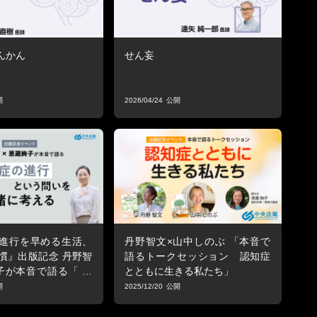
んかん
せん妄
2026/04/24
進行を早める生活、
丹野智文×山中しのぶ 「本音で
慣』出版記念 丹野智
語るトークセッション 認知症
子が本音で語る「 認
とともに生きる私たち」
という問いを一緒に
2025/12/20