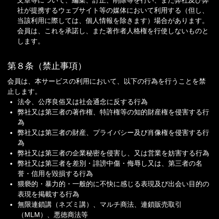
文章等について、編集、訂正、削除等を行い、また弊社及び弊
社が提携するウェブサイト等の媒体において利用する（但し、
当該利用に際しては、個人情報を除きます）場合があります。
会員は、これを承諾し、また著作者人格権を行使しないものと
します。
第８条（禁止事項）
会員は、本サービスの利用において、以下の行為を行うことを禁
止します。
法令、公序良俗又は社会通念に反する行為
弊社又は第三者の著作権、特許権等の知的財産権を侵害する行
為
弊社又は第三者の財産、プライバシー及び肖像権を侵害する行
為
弊社又は第三者の企業秘密を侵害し、又は営業を妨害する行為
弊社又は第三者を差別・誹謗中傷・侮辱し又は、第三者の名
誉・信用を毀損する行為
猥褻的・暴力的・一般的に不快に感じる表現及び出会い目的の
表現を掲載する行為
無限連鎖講（ネズミ講）、マルチ商法、連鎖販売取引
（MLM）、悪徳商法等