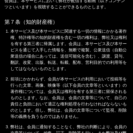
会員は、本サービスにおいて弊社が配信する動画（以下コンテン
ツといいます）を視聴することができるものとします。
第７条（知的財産権）
本サービス及び本サービスに関連する一切の情報にかかる著作
権、特許権等の知的財産権を含む一切の権利は、弊社又は権利
を有する第三者に帰属します。会員は、本サービス及び本サー
ビスを通じて入手した情報を、無断で複製、公衆送信（自動公
衆送信の場合にあっては、送信可能化を含む）、譲渡、貸与、
翻訳、改変、出版、転送、転載、配布、営利目的での利用等を
してはならないものとします。
前項にかかわらず、会員が本サービスの利用において投稿等を
行った文章、画像、映像等（以下会員の文章等といいます）の
著作権については、会員又は権利を有する第三者に留保される
ものとします。なお、会員は、会員の文章等について、自己の
責任と負担において適正な権利処理を行わなければならないも
のとします。但し、弊社は、会員の文章等について監視、削除
等の義務を負うものではありません。
弊社は、会員に通知することなく、弊社の判断により、会員の