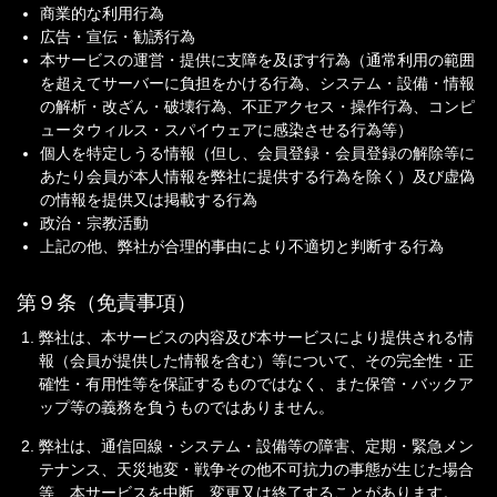
商業的な利用行為
広告・宣伝・勧誘行為
本サービスの運営・提供に支障を及ぼす行為（通常利用の範囲
を超えてサーバーに負担をかける行為、システム・設備・情報
の解析・改ざん・破壊行為、不正アクセス・操作行為、コンピ
ュータウィルス・スパイウェアに感染させる行為等）
個人を特定しうる情報（但し、会員登録・会員登録の解除等に
あたり会員が本人情報を弊社に提供する行為を除く）及び虚偽
の情報を提供又は掲載する行為
政治・宗教活動
上記の他、弊社が合理的事由により不適切と判断する行為
第９条（免責事項）
弊社は、本サービスの内容及び本サービスにより提供される情
報（会員が提供した情報を含む）等について、その完全性・正
確性・有用性等を保証するものではなく、また保管・バックア
ップ等の義務を負うものではありません。
弊社は、通信回線・システム・設備等の障害、定期・緊急メン
テナンス、天災地変・戦争その他不可抗力の事態が生じた場合
等、本サービスを中断、変更又は終了することがあります。