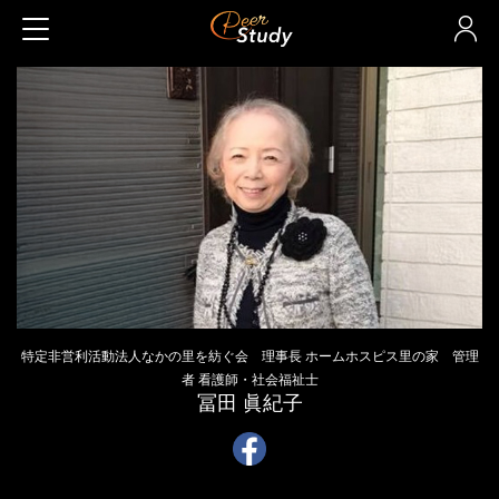
特定非営利活動法人なかの里を紡ぐ会 理事長 ホームホスピス里の家 管理
者 看護師・社会福祉士
冨田 眞紀子