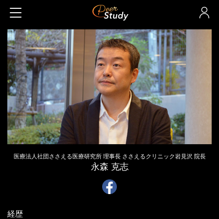
医療法人社団ささえる医療研究所 理事長 ささえるクリニック岩見沢 院長
永森 克志
経歴