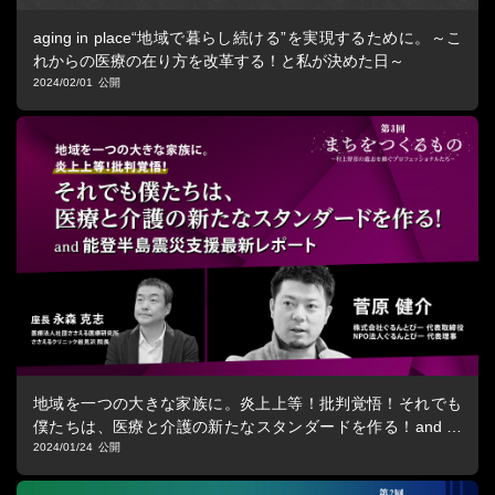
aging in place“地域で暮らし続ける”を実現するために。～こ
れからの医療の在り方を改革する！と私が決めた日～
2024/02/01
地域を一つの大きな家族に。炎上上等！批判覚悟！それでも
僕たちは、医療と介護の新たなスタンダードを作る！and 能
登半島震災支援最新レポート
2024/01/24