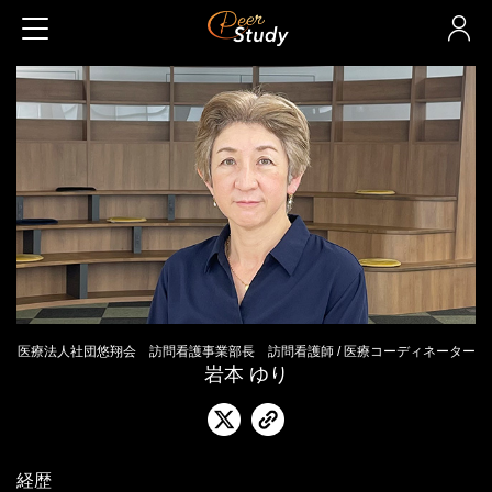
医療法人社団悠翔会 訪問看護事業部長 訪問看護師 / 医療コーディネーター
岩本 ゆり
経歴