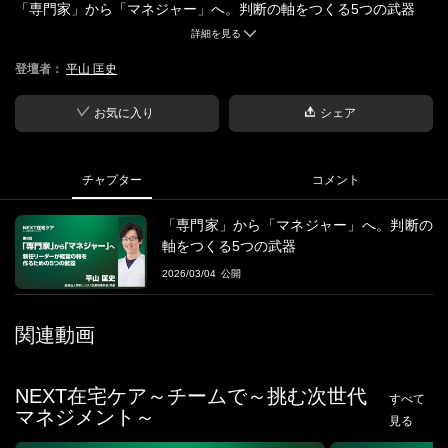
「専門家」から「マネジャー」へ。判断の軸をつくる5つの武器
詳細を見る
■概要
登壇者：
平山 匡史
専門職として現場を支えてきた人が、ある日突然「チームを率い
る立場」になる――。本セミナーでは、若くしてリーダーを求め
られ、正解のない経営や人のマネジメントに悩んできた実体験を
お気に入り
シェア
もとに、
専門家からマネジャーへと視点を切り替えるための考え方を整理
します。読書を通じて得た「経営の軸」「人を選び、動かす視
チャプター
コメント
点」「チームの知恵を引き出す技術」など、
現場ですぐに使える5つの武器を紹介し、新任リーダーが孤独に陥
「専門家」から「マネジャー」へ。判断の
らず、一歩踏み出すためのヒントを共有します。
軸をつくる5つの武器
2026/03/04
■登壇者
平山 匡史 氏
医療法人輝彩ヒカリノ診療所理事長/院長
関連動画
■
「NEXT在宅ケア」
～チームで挑む次世代マネジメント～
「自分が動かないと回らない」
NEXT在宅ケア～チームで～挑む次世代
すべて
在宅医療の現場で、そんな状態に限界を感じていませんか。
マネジメント～
見る