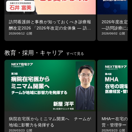
訪問看護師と事務が知っておくべき診療報
2026年度改定
酬改定2026 「2026年改定の全体像 ― 訪問
―訪問診療にお
看護はどう変わるのか」
2026/06/12
2026/06/02
教育・採用・キャリア
すべて見る
病院在宅医からミニマム開業へ チームが
MHAー在宅の
地域に影響力を発揮する
営・管理学ー
2026/03/23
2026/03/23