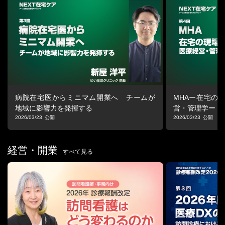
患者数の増加、24時間365日の対応、多職種との連携。
在宅医療は今、医師個人の献身に頼るフェーズを越え、チームで
支える医療への転換が求められています。
本シリーズでは、次世代の在宅医療を担う医師たちが登壇し、多
職種と役割を分かち合いながら、 在宅医療を現場でどう機能させ
てきたのかを共有します。
医師だけでなく、現場をともに支えるすべての職種にとって、意
思決定の背景が見えるプログラムです。
病院在宅医からミニマム開業へ チームが
MHAー在宅の
地域に影響力を発揮する
営・管理学ー
2026/03/23
2026/03/23
経営・開業
すべて見る