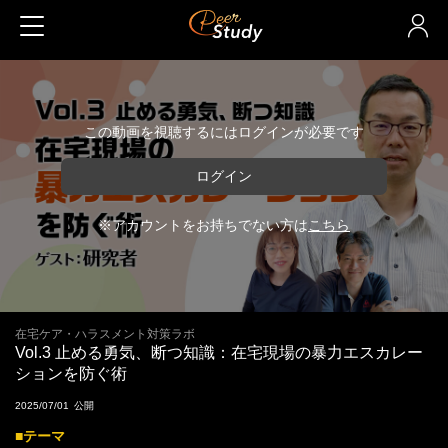
この動画を視聴するにはログインが必要です
ログイン
※アカウントをお持ちでない方は
こちら
在宅ケア・ハラスメント対策ラボ
Vol.3 止める勇気、断つ知識：在宅現場の暴力エスカレー
ションを防ぐ術
2025/07/01
■テーマ