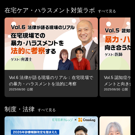
藤田 愛氏
在宅ケア・ハラスメント対策ラボ
すべて見る
医療法人社団慈恵会 北須磨訪問看護・リハビリセンター 所長・訪
問看護師
【経歴】
1991年より神戸市立中央市民病院で看護師として勤務を開始。
その後、兵庫県立西宮保健所にて阪神淡路大震災被災者の健康支
援に従事。
2004年に北須磨訪問看護・リハビリセンターを開設し、現在まで
勤務。
訪問看護の現場での暴力・ハラスメント問題に取り組み、2011年
に有識者や関係職種を集めた対策検討会を立ち上げ。
Vol.6 法律が語る現場のリアル：在宅現場で
Vol.5 認知
神戸市看護大学との共同研究や兵庫県への提言を通じ、訪問看護
の暴力・ハラスメントを法的に考察
メントと向き合
師・訪問介護員の安全確保対策の制度化に寄与。
2025/06/30
2025/06/30
また、暴力・ハラスメント予防のチェックリスト「Safety Hoca
n」作成、著書多数、全国での研修実施。
ならびに2022年からは公益財団法人在宅医療助成 勇美記念財団の
制度・法律
すべて見る
助成による研修プログラム開発研究を進行中。
＜司会＞
小倉 和也氏