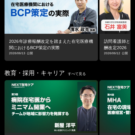
NPO 地域共生を支える医療・介護・市民全国ネットワーク 会長/
医療法人 はちのへファミリークリニック 理事長・医師
【経歴】
平成８年 国際基督教大学教養学部人文科学科卒業
2026年診療報酬改定を踏まえた在宅医療機
訪問看護師と事
平成１５年 琉球大学医学部医学科卒業
関におけるBCP策定の実際
酬改定2026 「
平成１７年 医療法人社団カレスアライアンス日鋼記念病院初期研
看護はどう変わ
2026/06/13
2026/06/12
修修了
平成１９年 医療法人北海道家庭医療学センター家庭医療学シニア
レジデント修了
教育・採用・キャリア
すべて見る
平成１９年 弓削メディカルクリニック常勤医
平成２２年 はちのへファミリークリニック院長
令和２年 医療法人はちのへファミリークリニック理事長
【所属等】
NPO地域共生を支える医療・介護・市民全国ネットワーク 共同代
表
NPO法人Reconnect理事長
一般社団法人 日本在宅ケアアライアンス 理事
一般社団法人 日本在宅医療連合学会 特任理事