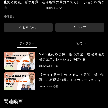
止める勇気、断つ知識：在宅現場の暴力エスカレーションを防ぐ
術
詳細を見る
登壇者：
■概要
DV、対人暴力について研究されてきた社会心理学の研究者をゲス
トに迎え、在宅医療現場での暴力エスカレーションのメカニズム
お気に入り
シェア
を解き明かします。医療従事者が自身の安全を守りながら適切な
ケアを提供し続けるための知識と具体的な対応策を習得すること
を目指します。
チャプター
コメント
■出演者
Vol.3 止める勇気、断つ知識：在宅現場の
＜ゲスト＞
暴力エスカレーションを防ぐ術
相馬 敏彦氏
2025/07/01
広島大学大学院人間社会科学研究科 教授
【チョイ見せ】Vol.3 止める勇気、断つ知
識：在宅現場の暴力エスカレーションを防
【経歴】
ぐ術
2025/07/01
2005年 広島大学大学院生物圏科学研究科 博士後期課程生物圏共存
科学専攻修了、博士(学術)
関連動画
＜レギュラーゲスト＞