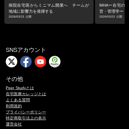
一般社団法人 全国在宅療養支援医協会 代議員
病院在宅医からミニマム開業へ チームが
MHAー在宅の
日本プライマリ・ケア連合学会 認定医・指導医 認知症サポート医
地域に影響力を発揮する
営・管理学ー
2026/03/23
2026/03/23
■プログラム詳細
無料配信期間：2025年7月15日（火）23:59
※7月16日以降は、プレミアム会員のみ視聴が可能となります
共同企画：NPO地域共生を支える医療・介護・市民全国ネットワ
ーク
SNSアカウント
■シリーズ
＼在宅ケア・ハラスメント対策ラボ／
在宅医療・介護の現場で、利用者や家族からの暴力やハラスメン
トに悩む医療従事者の“声なき声”に寄り添い、専門家と共に考える
その他
詳細はこちら！
Peer Studyとは
在宅医療カレッジとは
よくある質問
利用規約
プライバシーポリシー
特定商取引法上の表示
運営会社