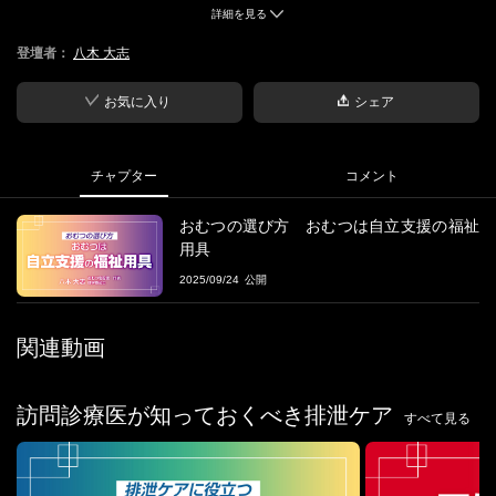
詳細を見る
■概要
登壇者：
八木 大志
訪問診療医が知っておくべきおむつ選定と排泄ケアを、自立支援
の視点から解説。地域活動の事例も交え、外出支援や社会参加に
つながるおむつの役割を紹介します。
お気に入り
シェア
■出演者
八木 大志
氏
チャプター
コメント
おむつ宅配便 代表、理学療法士
理学療法士として医療・介護現場に従事する中で、排泄ケアに関
おむつの選び方 おむつは自立支援の福祉
する課題と深く向き合い、「おむつ宅配便」を立ち上げる。専門
用具
職の視点から、在宅療養者や施設利用者一人ひとりに最適な排泄
2025/09/24
環境を届けることを使命に、福祉用具の選定・相談・配達までを
一貫して行う仕組みを全国に広げている。
「“なんとなく”ではない、科学的な排泄ケア」をキーワードに、医
関連動画
療・介護専門職への研修や講演、現場への助言を多数実施。現場
目線とエビデンスに基づく支援の両立を大切にしながら、QOLの
向上に貢献している。
訪問診療医が知っておくべき排泄ケア
すべて見る
■シリーズ
訪問診療医が知っておくべき排泄ケア