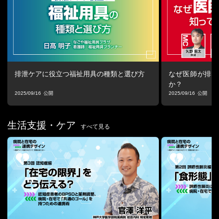
--「排泄ケアは看護師や介護職の仕事」と思っていませんか？--
その排泄ケア、なんとなくで済ませていませんか？
――訪問診療医だからこそできる、エビデンスに基づく支援を
「排泄ケアは看護師や介護職の仕事」と思っていませんか？
訪問診療医こそ知っておきたい排泄ケアのエビデンスと最新知識
を、わかりやすく解説。
排泄ケアに役立つ福祉用具の種類と選び方
なぜ医師が排泄
尿失禁・便秘・褥瘡といった在宅医療で頻繁に遭遇する課題に、
か？
医師として何ができるのかを一緒に考えます。
2025/09/16
2025/09/16
生活支援・ケア
すべて見る