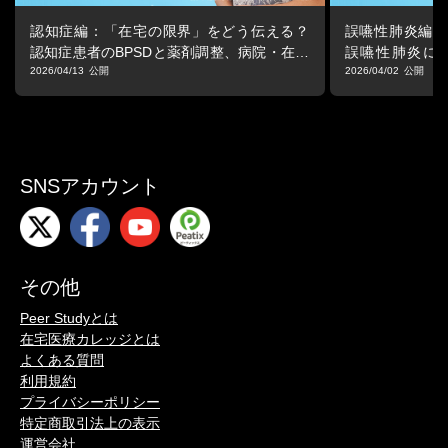
認知症編：「在宅の限界」をどう伝える？
誤嚥性肺炎編：
認知症患者のBPSDと薬剤調整、病院・在宅
誤嚥性肺炎に
で「共通のゴール」を持つための連携術
と、病院・在宅
2026/04/13
2026/04/02
携術
SNSアカウント
その他
Peer Studyとは
在宅医療カレッジとは
よくある質問
利用規約
プライバシーポリシー
特定商取引法上の表示
運営会社