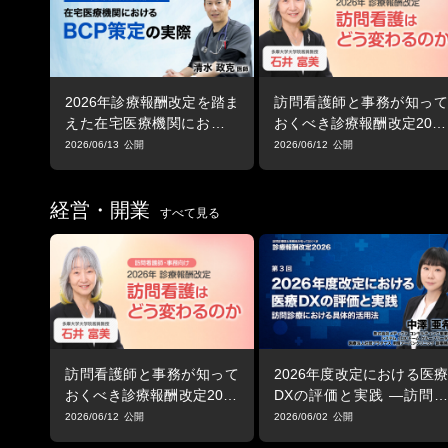
2026年診療報酬改定を踏ま
訪問看護師と事務が知って
えた在宅医療機関における
おくべき診療報酬改定2026
BCP策定の実際
「2026年改定の全体像 ―
2026/06/13
2026/06/12
訪問看護はどう変わるの
か」
経営・開業
すべて見る
訪問看護師と事務が知って
2026年度改定における医療
おくべき診療報酬改定2026
DXの評価と実践 ―訪問診
「2026年改定の全体像 ―
療における具体的活用法
2026/06/12
2026/06/02
訪問看護はどう変わるの