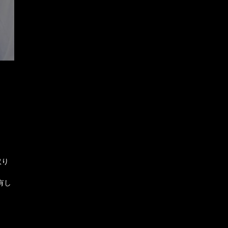
取り
有し