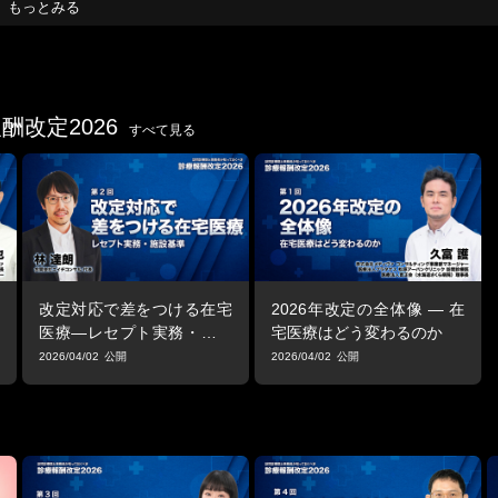
もっとみる
改定2026
すべて見る
改定対応で差をつける在宅
2026年改定の全体像 ― 在
医療―レセプト実務・施設
宅医療はどう変わるのか
基準―
2026/04/02
2026/04/02