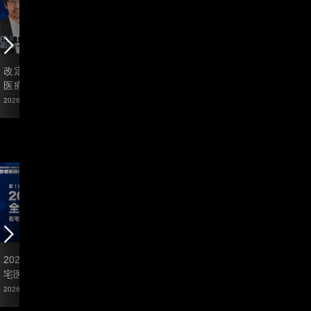
改定対応で差をつける在宅
2026年改定の全体像 ― 在
Vo
医療―レセプト実務・施設
宅医療はどう変わるのか
ア
基準―
ハ
2026/04/02
2026/04/02
2025
2026年改定の全体像 ― 在
病院在宅医からミニマム開
M
宅医療はどう変わるのか
業へ チームが地域に影響
の
力を発揮する
ー
2026/04/02
2026/03/23
2026