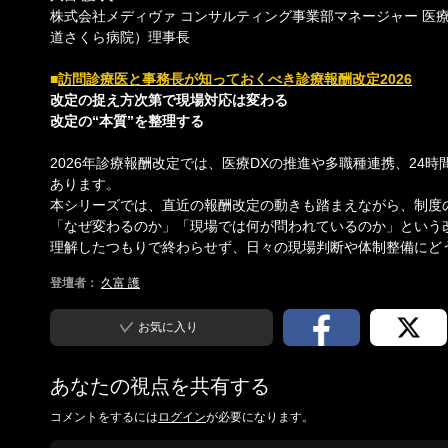
株式会社メディヴァ コンサルティング事業部マネージャー 医療
道さくら病院）理事長
■
訪問診療医と事務長が知っておくべき診療報酬改定2026
改定の捉え方次第で現場対応は変わる
改定の“本質”を整理する
2026年診療報酬改定では、医療DXの推進や多職種連携、2
あります。
本シリーズでは、直近の報酬改定の動きも踏まえながら、制度
「なぜ変わるのか」「現場では何が問われているのか」という
理解したつもりで終わらせず、日々の現場判断や体制整備にど
登壇者：
久富 護
お気に入り
あなたの視点を共有する
コメントをするには
ログイン
が必要になります。