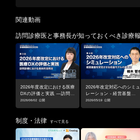
関連動画
訪問診療医と事務長が知っておくべき診療報酬
2026年度改定における医療
2026年改定対応へのシミュ
DXの評価と実践 ―訪問診
レーション - 経営基盤を安
療における具体的活用法
定させる収益モデルの最適
2026/06/02
2026/05/19
化
制度・法律
すべて見る