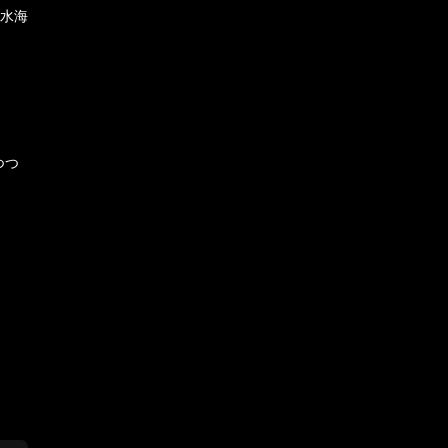
（水海
つつ