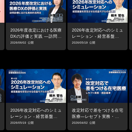
2026年度改定における医療
2026年改定対応へのシミュ
DXの評価と実践 ―訪問診
レーション - 経営基盤を安
療における具体的活用法
定させる収益モデルの最適
2026/06/02
2026/05/19
化
2026年改定対応へのシミュ
改定対応で差をつける在宅
レーション - 経営基盤を安
医療―レセプト実務・施設
定させる収益モデルの最適
基準―
2026/05/19
2026/04/02
化