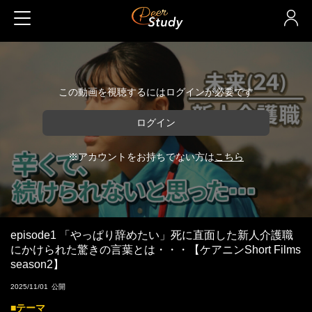
この動画を視聴するにはログインが必要です
ログイン
※アカウントをお持ちでない方は
こちら
episode1 「やっぱり辞めたい」死に直面した新人介護職
にかけられた驚きの言葉とは・・・【ケアニンShort Films
season2】
2025/11/01
■テーマ