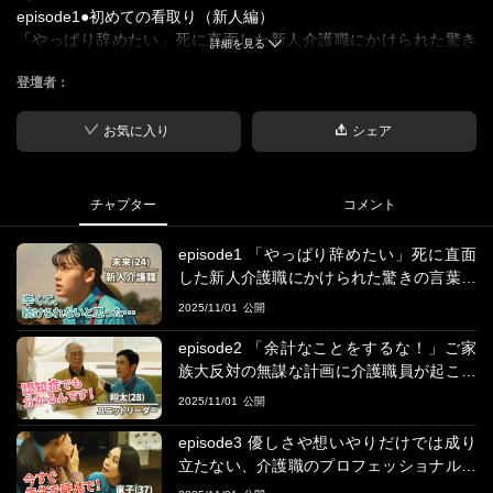
episode1●初めての看取り（新人編）
「やっぱり辞めたい」死に直面した新人介護職にかけられた驚き
詳細を見る
の言葉とは・・・【ケアニンShort Films season2】
登壇者：
＜出演＞
池田朱那
お気に入り
シェア
野川彗 金子さやか 浜田学
チャプター
コメント
一條眞紀子 鈴木武 清水伸
episode1 「やっぱり辞めたい」死に直面
＜スタッフ＞
した新人介護職にかけられた驚きの言葉と
監督：三原光尋 企画・脚本・プロデュース:山国秀幸
は・・・【ケアニンShort Films season2】
2025/11/01
＜ストーリー＞
episode2 「余計なことをするな！」ご家
介護の仕事を初めて2年目の未来。この仕事を続けるきっかけにも
族大反対の無謀な計画に介護職員が起こし
なった、大好きな利用者の康子さんが日に日に弱っていき・・・
た奇跡とは・・・【ケアニンShort Films s
2025/11/01
eason2】
＜概要＞
episode3 優しさや想いやりだけでは成り
新人から施設長まで、現職の介護職約30名へのオンラインインタ
立たない、介護職のプロフェッショナルと
ビューと、500名以上へのアンケート調査を実施。役職ごとの悩み
は・・・【ケアニンShort Films season2】