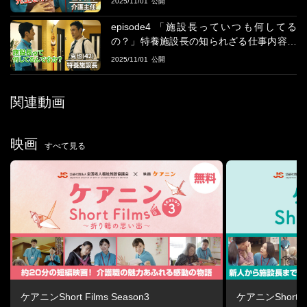
2025/11/01
ややりがいを分析、感動エピソードを深堀りし、「新人」「リー
ダー」「主任」「施設長」それぞれが主人公の、4本のショートム
episode4 「施設長っていつも何してる
ービーが完成しました。
の？」特養施設長の知られざる仕事内容と
は・・・【ケアニンShort Films season2】
2025/11/01
関連動画
映画
すべて見る
ケアニンShort Films Season3
ケアニンShort Fi