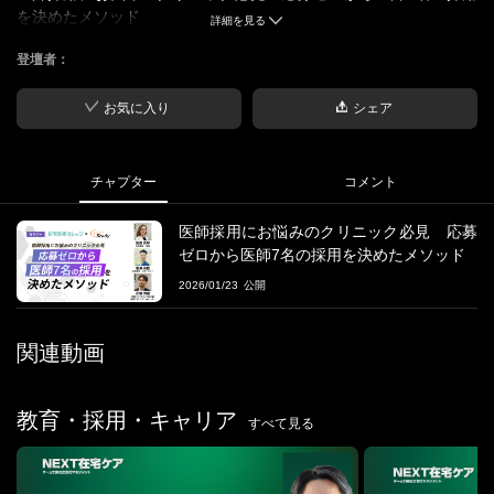
を決めたメソッド
詳細を見る
登壇者：
■概要
なぜ今、医師採用がこんなに難しいのか？
医師の有効求人倍率は約2.0?2.5倍と高く、在宅医療の現場では医
お気に入り
シェア
師の高齢化や若手不足も重なり、採用競争は激化。
多くのクリニックでは院長・事務長が採用を兼任しており、対応
が遅れる／求人の魅力が伝わらないなど採用が停滞しがちです。
チャプター
コメント
本セミナーでは、こうした課題を踏まえつつ、「選ばれるクリニ
医師採用にお悩みのクリニック必見 応募
ック」になるための採用戦略を具体的に解説します。
ゼロから医師7名の採用を決めたメソッド
2026/01/23
■セミナー内容
医師採用の現状と勝つための分析法
・在宅医療の採用が難しい理由
関連動画
・求める医師像と自院の魅力を明確にする4P/3C分析
他院と差がつく“ワンランク上の採用活動”
教育・採用・キャリア
すべて見る
・求職者を逃さないスピード対応
・紹介会社を味方につけるポイント
・今日からできる「選ばれる求人」への改善策