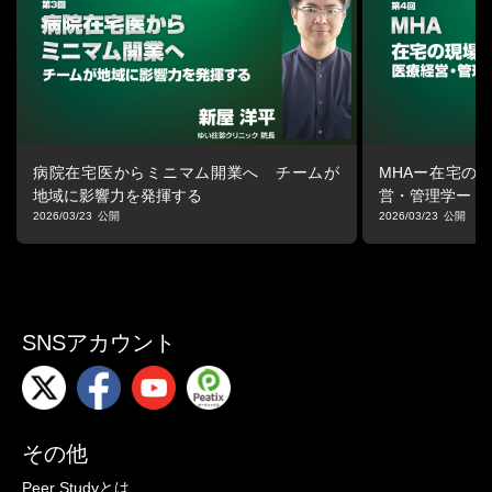
手間のかかる採用をプロに任せる“採用代行”とは
・採用代行の仕組みとメリット
・代行活用で1年で医師7名を採用した事例
■登壇者
皆川 真琴 氏
メディカルインフォマティクス?在宅専科 部長／医師採用支援歴1
病院在宅医からミニマム開業へ チームが
MHAー在宅の
5年
地域に影響力を発揮する
営・管理学ー
2026/03/23
2026/03/23
會澤 尚悟 氏
メディカルインフォマティクス?在宅専科 マネージャー／医師転職
支援100名超
宗像 伶磨 氏
SNSアカウント
メディカルインフォマティクス?採用サポートチームリーダー／医
師・看護師採用代行歴10年
その他
Peer Studyとは