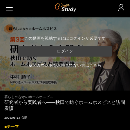
この動画を視聴するにはログインが必要です
ログイン
※アカウントをお持ちでない方は
こちら
暮らしのなかのホームホスピス
研究者から実践者へ――秋田で紡ぐホームホスピスと訪問
看護
2026/05/13
■テーマ