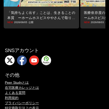
「気持ちよく出す」ことは、生きることの
医療依存度の高
本質 ーホームホスピスややさんで取り戻
ームホスピスひ
す生きる力ー
2026/08/05
2026/08/03
SNSアカウント
その他
Peer Studyとは
在宅医療カレッジとは
よくある質問
利用規約
プライバシーポリシー
特定商取引法上の表示