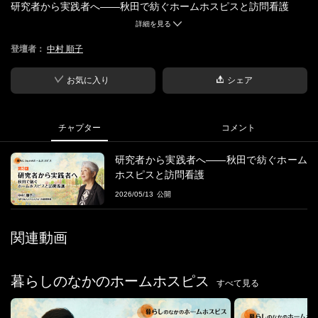
研究者から実践者へ――秋田で紡ぐホームホスピスと訪問看護
詳細を見る
■概要
登壇者：
中村 順子
実践者の時に感じた疑問を研究者になって明らかにしたこととそ
の内容
ホームホスピスにおける実践では何が活かされているか、などを
お気に入り
シェア
話します
■登壇者
チャプター
コメント
中村順子 氏
ＮＰＯ法人ホームホスピス秋田理事長
研究者から実践者へ――秋田で紡ぐホーム
ホスピスと訪問看護
■
暮らしのなかのホームホスピス
2026/05/13
それぞれの土地に、それぞれの“最期のかたち”がある。
「ホームホスピス」と一言でいっても、その姿は地域ごとにまっ
関連動画
たく異なります。
海のそばの町、雪の多い地域、都市の住宅街。
そこに暮らす人の数だけ、支え方や関わり方があります。
暮らしのなかのホームホスピス
すべて見る
本シリーズでは、全国の実践者が、立ち上げまでの道のりや地域
とのつながり、