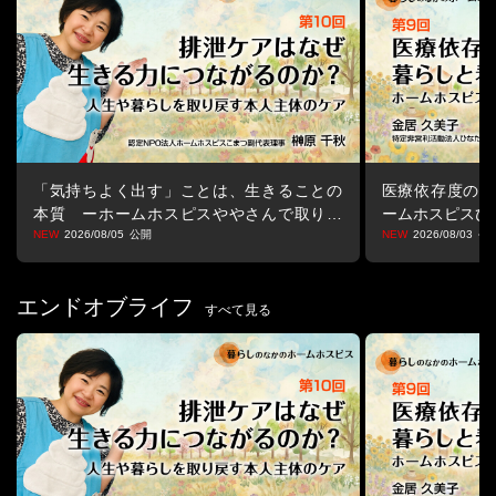
日々の小さな工夫、迷いながら重ねてきた選択を語ります。
特別なモデルを学ぶ場ではなく、現場の息づかいに触れながら、
「ホームホスピスとは何だろう」と静かに問い直す時間。
暮らしのなかにあるケアのかたちを、ともに感じ、考えていきま
す。
「気持ちよく出す」ことは、生きることの
医療依存度の高
本質 ーホームホスピスややさんで取り戻
ームホスピスひ
す生きる力ー
2026/08/05
2026/08/03
エンドオブライフ
すべて見る