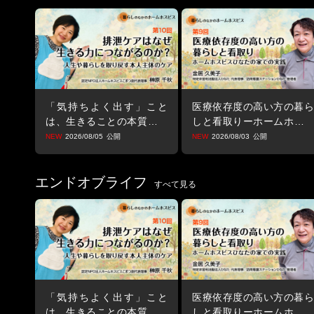
「気持ちよく出す」こと
医療依存度の高い方の暮ら
は、生きることの本質 ー
しと看取りーホームホスピ
ホームホスピスややさんで
スひなたの家での実践ー
2026/08/05
2026/08/03
取り戻す生きる力ー
エンドオブライフ
すべて見る
「気持ちよく出す」こと
医療依存度の高い方の暮ら
は、生きることの本質 ー
しと看取りーホームホスピ