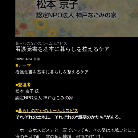
暮らしのなかのホームホスピス
看護覚書を基本に暮らしを整えるケア
2026/04/24
■テーマ
看護覚書を基本に暮らしを整えるケア
■登壇者
松本 京子 氏
認定NPO法人 神戸なごみの家
■
暮らしのなかのホームホスピス
それぞれの土地に、それぞれの“最期のかたち”がある。
「ホームホスピス」と一言でいっても、その姿は地域ごとにま
海のそばの町、雪の多い地域、都市の住宅街。