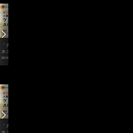
「大都市・東京の『ホーム
ホームホスピスをつくる学
”
ホスピス』」～ケアとして
校修了生がひらいた家――
と
のＡＣＰの実際～
「清水の里」開設と1年の
ス
2026/06/17
2026/06/09
2026
歩み
「大都市・東京の『ホーム
ホームホスピスをつくる学
”
ホスピス』」～ケアとして
校修了生がひらいた家――
と