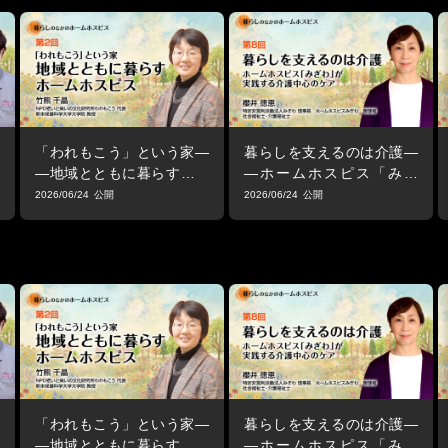
「われもこう」という家―
暮らしを支えるのは介護―
―地域とともに暮らすホー
―ホームホスピス「みぎ
ムホスピス
わ」が実践する介護中心の
2026/06/24
2026/06/24
ケア
「われもこう」という家―
暮らしを支えるのは介護―
―地域とともに暮らすホー
―ホームホスピス「みぎ