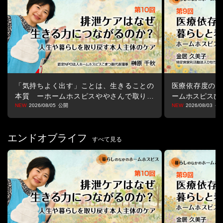
「気持ちよく出す」ことは、生きることの
医療依存度の高
本質 ーホームホスピスややさんで取り戻
ームホスピスひ
す生きる力ー
2026/08/05
2026/08/03
エンドオブライフ
すべて見る