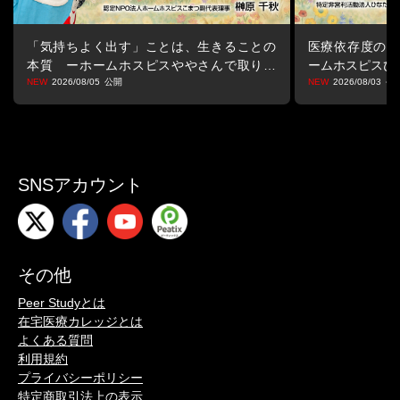
「気持ちよく出す」ことは、生きることの
医療依存度の高
本質 ーホームホスピスややさんで取り戻
ームホスピスひ
す生きる力ー
2026/08/05
2026/08/03
SNSアカウント
その他
Peer Studyとは
在宅医療カレッジとは
よくある質問
利用規約
プライバシーポリシー
特定商取引法上の表示