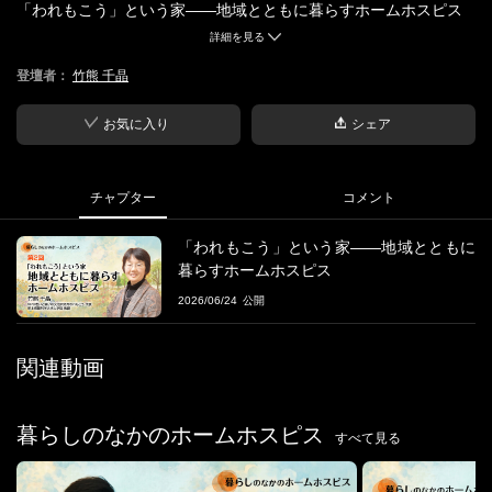
「われもこう」という家――地域とともに暮らすホームホスピス
詳細を見る
■登壇者
登壇者：
竹熊 千晶
竹熊 千晶 氏
NPO老いと病いの文化研究所われもこう 代表 熊本保健科学大学大
学院 教授
お気に入り
シェア
■
暮らしのなかのホームホスピス
それぞれの土地に、それぞれの“最期のかたちがある。
チャプター
コメント
「ホームホスピス」と一言でいっても、その姿は地域ごとにまっ
「われもこう」という家――地域とともに
たく異なります。
暮らすホームホスピス
海のそばの町、雪の多い地域、都市の住宅街。
2026/06/24
そこに暮らす人の数だけ、支え方や関わり方があります。
本シリーズでは、全国の実践者が、立ち上げまでの道のりや地域
とのつながり、
関連動画
日々の小さな工夫、迷いながら重ねてきた選択を語ります。
特別なモデルを学ぶ場ではなく、現場の息づかいに触れながら、
「ホームホスピスとは何だろう」と静かに問い直す時間。
暮らしのなかのホームホスピス
すべて見る
暮らしのなかにあるケアのかたちを、ともに感じ、考えていきま
す。