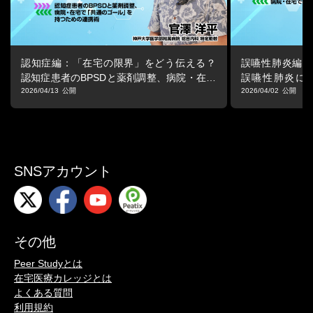
じて、
現場から介護の可能性と魅力を伝えている。
「現場は、まだ進化できる」──その探究心に定評がある。
認知症編：「在宅の限界」をどう伝える？
誤嚥性肺炎編：
■
暮らしに寄り添うケアの実践― 認知症の症状と向き合い、医療と
認知症患者のBPSDと薬剤調整、病院・在宅
誤嚥性肺炎に
介護の連携を考える ―（全2回）
で「共通のゴール」を持つための連携術
と、病院・在宅
2026/04/13
2026/04/02
携術
SNSアカウント
その他
Peer Studyとは
在宅医療カレッジとは
よくある質問
利用規約