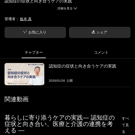
認知症の症状と向き合うケアの実践
詳細を見る
■概要
登壇者：
板本 真
ケア職のあなたへ。
「その処方、本当に“本人のため”だったのか。」
――そう悩んだ経験は、ありませんか。
お気に入り
シェア
「薬を減らす」こと自体が目的ではなく、
大切なのは、
チャプター
コメント
誰のために、どんなケアをつくるのか
を
チームで考え続けること。
認知症の症状と向き合うケアの実践
・医療と、どう関係を築いてきたのか
2026/01/26
・向精神薬を、どう評価し、どう見直してきたのか
・本人希望を、どう多職種で支えてきたのか
関連動画
──悩み続けてきた現場だからこそ、 共有できる
連携のプロセス
が
あります。
特養100床で、 入居時の薬剤評価を起点に、
暮らしに寄り添うケアの実践― 認知症の
すべ
段階的減薬と多職種連携を積み重ね、
症状と向き合い、医療と介護の連携を考
て見
向精神薬使用率10％に至った実践。
える ―
る