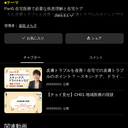
■テーマ
Part5 在宅医療で必要な疾患理解と在宅ケア
5-6 皮膚トラブルを改善！在宅での皮膚トラブルのポイント??ス
詳細を見る
キン-テア、ドライスキンなどの代表的な皮膚疾患編?
登壇者：
坂田 さち子
■概要
スキン-テア、ドライスキンなどの代表的な皮膚疾患について解説
お気に入り
シェア
し、それぞれの疾患におけるケアやスキンケアのポイントを解説
する
チャプター
コメント
■学習目標
皮膚と皮膚疾患の基礎知識、症状、治療、スキンケアなどを学ぶ
皮膚トラブルを改善！在宅での皮膚トラブ
ルのポイント ? ～スキン-テア、ドライス
■登壇者
キンなどの代表的な皮膚疾患編～
2025/02/21
坂田 さち子氏
皮膚・排泄ケア認定看護師／介護支援専門員 さかたさちこナース
【チョイ見せ】CH01.地域医療の現状
のアトリエ主宰 日本褥瘡学会 在宅ケア推進協会 評議員 日本褥瘡
学会 関東甲信越地方会 神奈川県支部世話人
2025/02/21
鹿児島県出身。防衛医科大学校高等看護学院卒業。
約20年間の病棟勤務。2005年に皮膚・排泄ケア認定看護師資格を
関連動画