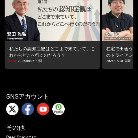
4.高齢者の皮膚のスキンケア方法！
・スキンケア（清潔の援助）の目的
・スキンケアの方法
・皮膚の洗浄・清潔
・皮膚の保湿
-（1）保湿とは
-（2）保湿剤について
私たちの認知症観はどこまで来ていて、こ
在宅で出会う“マ
・皮膚の保護
れからどこへ行くのだろう？
のトライアング
-（1）皮膚保護の基本
る視点
2026/08/06
2026/07/10
5.まとめ
■シリーズ
看護師のための在宅看護BASIC PROGRAM
病棟以上に広く疾患を学び、幸せに生きる事を支えるケアの実践
SNSアカウント
のために！
今看護師として必要なことを学ぶためのプログラム
詳細はこちら
その他
Peer Studyとは