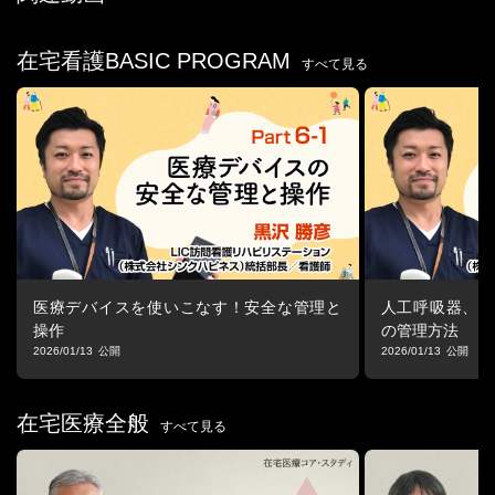
取得。
その後訪問看護ステーションの立ち上げに関わる。
2018年より2023年春まで訪問看護ステーションで管理者をつとめ
在宅看護BASIC PROGRAM
すべて見る
る。
2023年4月「さかた さちこ ナースのアトリエ」を開設。
訪問看護の現場経験をいかしながら、皮膚・排泄ケア認定看護師
が持つ知識とスキルで医療/介護/当事者の境界を越えたフォローア
ップ活動を行っている。
■プログラム詳細
1.地域医療の現状
2.高齢者の皮膚の特徴を知ろう
・皮膚の役割
医療デバイスを使いこなす！安全な管理と
人工呼吸器、経
・皮膚の構造（成人）
操作
の管理方法
・皮膚の構造（高齢者）
2026/01/13
2026/01/13
・高齢者の皮膚の特徴→皮膚トラブルの原因
3.高齢者に起きやすい皮膚トラブル
在宅医療全般
すべて見る
・スキン-テア
・ドライスキン