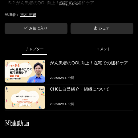
5-2 がん患者のQOL向上！在宅での緩和ケア
詳細を見る
登壇者：
吉村 元輝
■概要
がんの基礎知識、疼痛管理、副作用対策、精神心理的サポート、
緩和ケアチームとの連携などを解説する
お気に入り
シェア
■学習目標
がんの基礎知識、症状、治療、緩和ケア、ターミナルケアなどを
チャプター
コメント
学ぶ
がん患者のQOL向上！在宅での緩和ケア
■登壇者
吉村 元輝氏
2025/02/14
みんなのかかりつけ訪問看護ステーション 訪問看護部長／緩和ケ
ア認定看護師
CH01.自己紹介・組織について
1983年生まれ、愛知県出身。2005年3月、名古屋医療センター附
2025/02/14
属名古屋看護助産学校を卒業。
藤田医科大学病院勤務時代に認定看護師資格を取得する。
管理者経験はなかったものの、理想の訪問看護の在り方を模索す
関連動画
る中でデザインケアと出会い、2018年4月に転職。
すぐに緑事業所の立ち上げに関わり、2019年4月、同所所長に就任