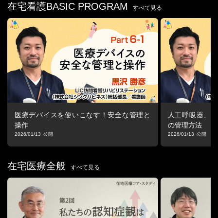
した。また、利用者との出会いをきっかけに、同年4月より非がん
在宅看護BASIC PROGRAM
すべて見る
疾患の緩和ケアについて名古屋大学大学院にて学修を深める。
2019年12月には名古屋地区で複数店舗を統括する副ブロック長へ
昇進。
その後、さらなる業務拡大に尽力し、現在では13店舗を統括する
訪問看護部長としてチームを牽引している。
■プログラム詳細
1.自己紹介・組織について
・本日の内容
2.がん治療の4本柱
医療デバイスを使いこなす！安全な管理と
人工呼吸器、経
・日本のがん関連の歴史
操作
の管理方法
-死因の順位
2026/01/13
2026/01/13
・手術療法
-保険適応が進む先端手術
・薬物療法
在宅医療全般
すべて見る
-副作用の出現時期
-免疫チャックポイント阻害薬
-薬物療法の目的
・放射線療法
-放射線治療の目的