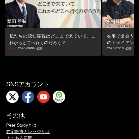
-治療上注意点
-放射線療法有害事象内容
・局所治療＋全身治療の組み合わせ
3.がんに伴う痛みとケア
私たちの認知症観はどこまで来ていて、こ
在宅で出会う“マ
・死亡前６ヶ月間のがん患者の症状
れからどこへ行くのだろう？
のトライアング
・がんの痛みの特徴
る視点
2026/08/06
2026/07/10
・疼痛アセスメントに必要な項目
-?痛みの部位
-?痛みの程度
-?痛みの性質
-?痛みのパターン(１日の変化)
・WHOがん疼痛ガイドライン7つの基本原則
SNSアカウント
-ガイドライン「推奨」のポイント
-WHO3段階除痛ラダー
・突出通の考え方
・オピオイドの副作用の代表例
その他
-もし、医療用麻薬への誤解があるならば・・・
・?痛みによる日常生活への影響
Peer Studyとは
-鎮痛目標の共有
在宅医療カレッジとは
・非薬物療法
よくある質問