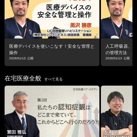
2022年に所長に就任。
2023年から訪問看護部長代理および災害対策支援室 室長を兼務
し、福島県須賀川市の訪問看護ステーションの所長も務めた。
2025年、福島県郡山市に新設された「みんなのかかりつけ訪問看
護ステーション郡山」の所長に就任。急性期病院での豊富な経験
と災害看護の専門知識を活かし、在宅医療の最前線で活動を続け
る。
医療デバイスを使いこなす！安全な管理と
人工呼吸器、経
■シリーズ
操作
の管理方法
看護師のための在宅看護BASIC PROGRAM
2026/01/13
2026/01/13
病棟以上に広く疾患を学び、幸せに生きる事を支えるケアの実践
のために！
在宅医療全般
今看護師として必要なことを学ぶためのプログラム
すべて見る
詳細はこちら