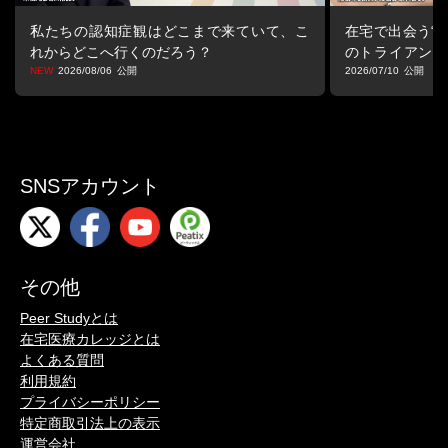
私たちの認知症観はどこまで来ていて、こ
在宅で出会う“マ
れからどこへ行くのだろう？
のトライアング
る視点
2026/08/06
2026/07/10
SNSアカウント
その他
Peer Studyとは
在宅医療カレッジとは
よくある質問
利用規約
プライバシーポリシー
特定商取引法上の表示
運営会社