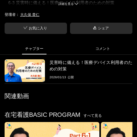
6-3 災害時に備える！医療デバイス利用者のための対策
詳細を見る
登壇者：
大久保 貴仁
■概要
酸素濃縮器、吸引器、ネブライザー、在宅人工呼吸器、持続注入
ポンプなどを利用する利用者に対する災害前事前準備を解説する
お気に入り
シェア
■学習目標
在宅で療養継続するための災害前事前準備に関する内容を習得す
チャプター
コメント
る
災害時に備える！医療デバイス利用者のた
■登壇者
めの対策
大久保 貴仁氏
2026/01/13
株式会社デザインケア「みんなのかかりつけ訪問看護ステーショ
ン郡山」所長。
訪問看護部長代理・災害対策支援室 室長を兼任。
関連動画
2001年、看護師免許を取得し、愛知県の急性期病院「総合大雄会
病院」に21年間勤務。
2018年に福井大学大学院医学系研究科を修了し、同年12月に災害
在宅看護BASIC PROGRAM
すべて見る
看護専門看護師の資格を取得。災害支援活動に携わる。
2021年、訪問看護へ転身し、「みんなのかかりつけ訪問看護ステ
ーション瑞穂」に入職。