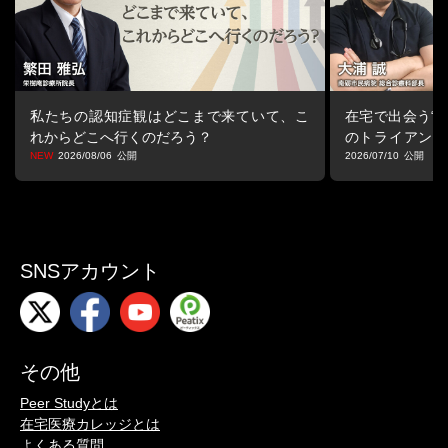
・Step1 ラポールの形成
-「認める」スキル(承認)
-「聴く」スキル(傾聴)
・Step2 発見と整理
-「質問する」スキル
私たちの認知症観はどこまで来ていて、こ
在宅で出会う“マ
・Step3 クロージング
れからどこへ行くのだろう？
のトライアング
-リクエストする
る視点
2026/08/06
2026/07/10
5.まとめ
■シリーズ
看護師のための在宅看護BASIC PROGRAM
病棟以上に広く疾患を学び、幸せに生きる事を支えるケアの実践
SNSアカウント
のために！
今看護師として必要なことを学ぶためのプログラム
詳細はこちら
その他
Peer Studyとは
在宅医療カレッジとは
よくある質問