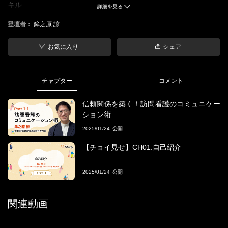
キル
詳細を見る
1-1 信頼関係を築く！訪問看護のコミュニケーション術
登壇者：
鉾之原 諒
■概要
傾聴、共感、承認、質問などのスキルを解説し、必要に応じてロ
お気に入り
シェア
ールプレイなどを通して実践的な練習を行う
■学習目標
チャプター
コメント
利用者との信頼関係を築くための基本的なコミュニケーションス
キルを習得する
信頼関係を築く！訪問看護のコミュニケー
ション術
■登壇者
2025/01/24
鉾之原 諒氏
みんなのかかりつけ訪問看護ステーション緑 事業所長
【チョイ見せ】CH01.自己紹介
小児医療をはじめ、内科や外科など幅広い分野で豊富な経験を持
2025/01/24
つ看護師・保健師・終末期ケア専門士。
小児分野で8年間、整形外科・消化器外科・内科で3年間の臨床経
験を積み、現在は「みんなのかかりつけ訪問看護ステーション
関連動画
緑」の事業所長として地域医療に携わる。
終末期ケアや訪問看護を専門とし、患者やその家族が安心して暮