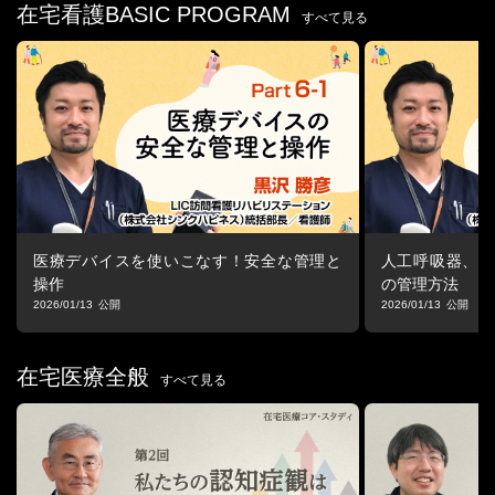
らせる環境を支えることに注力。豊富な現場経験と専門性を武器
在宅看護BASIC PROGRAM
すべて見る
に、地域医療の発展に貢献している。
■プログラム詳細
1.自己紹介
・本日の予定
2.Session1 訪問看護におけるコミュニケーションの重要性
・地域で暮らす療養者の特徴
・コミュニケーションの定義
・訪問看護でのコミュニケーションの重要性
-コミュニケーションがうまくいかない3つの原因
医療デバイスを使いこなす！安全な管理と
人工呼吸器、経
操作
の管理方法
3.Session2 信頼関係を築くコミュニケーションの基盤
2026/01/13
2026/01/13
・目指したい信頼関係(ラポール)とは？
・人は皆、話したい生き物
・傾聴の父：カール・ロジャース
在宅医療全般
すべて見る
-受容(無条件の肯定的関心)
-共感(共感的理解)
4.Session3 信頼関係を築くコミュニケーション技術
・ケアの流れを作る3つのステップ