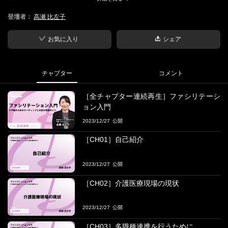
登壇者：
高瀬 比左子
■登壇者
高瀬 比左子(未来をつくるkaigoカフェ代表・ケアマネジャー・介
護福祉士・社会福祉士)
お気に入り
シェア
「未来をつくるkaigoカフェ」代表。
介護福祉士・社会福祉士・介護支援専門員。 大学卒業後、一般企
チャプター
コメント
業へ就職。
「もっと人の役に立つ仕事がしたい」という思い が募る中、介護
［全チャプター連続再生］ファシリテーシ
の道へ。
ョン入門
2012年ケアマネジャーとして働きながら「未来をつくるKaigoカフ
2023/12/27
ェ」を主宰。
「未来をつくるkaigoカフェ」 2012年に高瀬さんが始めた「カフ
［CH01］自己紹介
ェ」の活動は口コミで広がり、介護関係者のみな らず多職種、他
業種を交えた活動には、これまで延べ3000人以上が参加。
2023/12/27
小中高へ の出張カフェ、一般企業や専門学校でのキャリアアップ
勉強会や講演、コラボレーション企画の提案やカフェ型の対話の
［CH02］介護医療現場の現状
場づくり、勉強会の設立支援も行っている。
2023/12/27
主な著書
日本医療企画: 『介護を変える 未来をつくる?カフェを通して見つ
［CH03］多職種連携を行うために