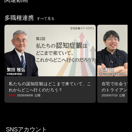
・大切なこと
・多職種連携や対話ができていない職場での例
多職種連携
CH04.ファシリテーションとは
すべて見る
・人と人を繋ぐ役割
・ファシリテーターの役割
・ファシリテーターに求められる力
・ファシリテーションが及ぼす影響
CH05.会議でのファシリテーション
・会議の前のスケジュール
・リラックスできる雰囲気づくり
・グラウンドルールについて
・ルール違反に対する対応
私たちの認知症観はどこまで来ていて、こ
在宅で出会う“マ
・見える化のメリット
れからどこへ行くのだろう？
のトライアング
る視点
2026/08/06
2026/07/10
CH06.オンラインの場づくり
・オンラインツールの普及
・オンラインで温かい雰囲気をつくるには
・チャットツールをコミュニケーションに活かす
SNSアカウント
CH07.問いを立て、つながる力をつける