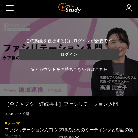
この動画を視聴するにはログインが必要です
ログイン
※アカウントをお持ちでない方は
こちら
［全チャプター連続再生］ファシリテーション入門
2023/12/27
■テーマ
ファシリテーション入門 ケア職のためのミーティングと対話の実
践のコツ
詳細を見る