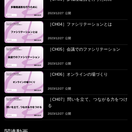
める これからの私たちの姿?』
2023/12/27
■プログラム詳細
CH01.自己紹介
［CH04］ファシリテーションとは
・なぜ介護の仕事についたのか?
・kaigoカフェを始めた理由は?
2023/12/27
・2つの大きな課題意識 ?未来のビジョンが見えない
・2つの大きな課題意識 ?対話力が足りない
［CH05］会議でのファシリテーション
・カフェで得られること
・未来をつくるkaigoカフェの理念
2023/12/27
・未来をつくるkaigoカフェの活動実績
［CH06］オンラインの場づくり
CH02.介護医療現場の現状
・閉鎖的、学ぶ機会、慢性的な人手不足
・介護医療現場の課題
2023/12/27
［CH07］問いを立て、つながる力をつけ
CH03.多職種連携を行うために
る
・多職種連携のメリット
・求められる姿勢
2023/12/27
・高瀬先生が特に大事だと思う点
・課題のある職員の対応法
関連動画