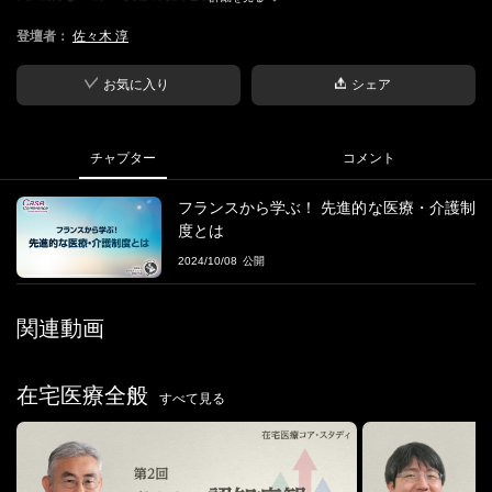
登壇者：
佐々木 淳
■ファシリテーター
・佐々木 淳
医療法人社団悠翔会・理事長・医師
お気に入り
シェア
■主催
医療法人社団悠翔会
チャプター
コメント
■地域連携ケースカンファレンスについて
フランスから学ぶ！ 先進的な医療・介護制
"在宅患者日本最大規模"の在宅医療専門機関『悠翔会』の"地域連
度とは
携カンファレンス"を生中継！
2024/10/08
悠翔会とは、在宅医療に特化した医療法人社団で、首都圏から離
島・過疎地まで
全国24か所に診療拠点
を展開しています。
関連動画
2023年時点で約462名の従業員が所属
し、医科、歯科、看護、リ
ハビリテーション、栄養など、専門家が協力して24時間の地域医
療・在宅総合診療を提供しています。
在宅医療全般
すべて見る
悠翔会は
日本最大規模の在宅患者をサポート
しており、その包括
的な医療・ケアに関する活動や課題を共有するための『地域連携
カンファレンス』を定期的に開催しています。