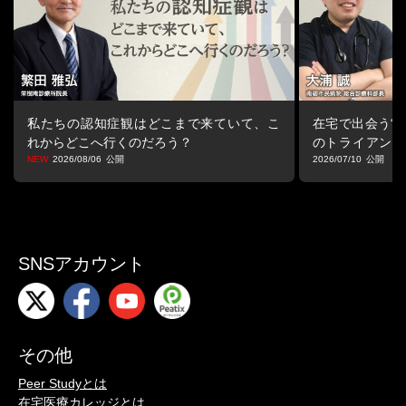
この場を通じて、様々な知識やノウハウを共有し、質の高いサー
ビス提供に向けた取り組みを推進しています。
私たちの認知症観はどこまで来ていて、こ
在宅で出会う“マ
れからどこへ行くのだろう？
のトライアング
る視点
2026/08/06
2026/07/10
SNSアカウント
その他
Peer Studyとは
在宅医療カレッジとは