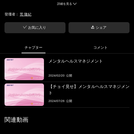
詳細を見る
■概要
登壇者：
荒 隆紀
医療機関で働く上で知っておくべき事柄について、解説します。
■ファシリテーター
お気に入り
シェア
・荒 隆紀
医療法人おひさま会CHRO リフレクデザイン合同会社代表社員
チャプター
コメント
メンタルヘルスマネジメント
2024/02/20
【チョイ見せ】メンタルヘルスマネジメン
ト
2024/07/26
関連動画