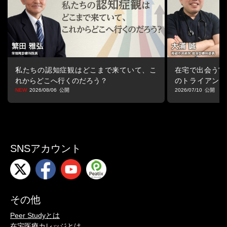
私たちの認知症観はどこまで来ていて、こ
在宅で出会う“マ
れからどこへ行くのだろう？
のトライアング
る視点
2026/08/06
2026/07/10
SNSアカウント
その他
Peer Studyとは
在宅医療カレッジとは