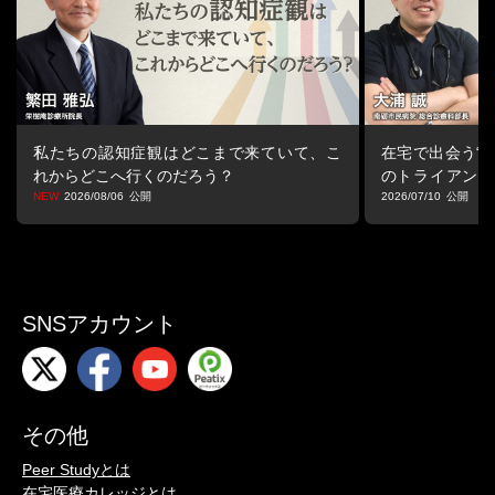
私たちの認知症観はどこまで来ていて、こ
在宅で出会う“マ
れからどこへ行くのだろう？
のトライアング
る視点
2026/08/06
2026/07/10
SNSアカウント
その他
Peer Studyとは
在宅医療カレッジとは