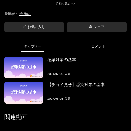
詳細を見る
■概要
登壇者：
荒 隆紀
医療機関で働く上で知っておくべき事柄について、解説します。
■ファシリテーター
お気に入り
シェア
・荒 隆紀
医療法人おひさま会CHRO リフレクデザイン合同会社代表社員
チャプター
コメント
感染対策の基本
2024/02/20
【チョイ見せ】感染対策の基本
2024/08/05
関連動画