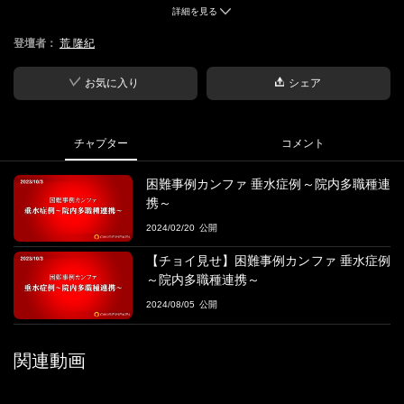
詳細を見る
■概要
登壇者：
荒 隆紀
困難事例カンファは、実際にあった症例を追体験（体感）するプ
ログラムです。
おひさま会では、高齢者包括評価CGAを基に独自にアレンジした
お気に入り
シェア
「まごころ」を活用し、さまざまな困難事例の詳細に迫ります。
■ファシリテーター
チャプター
コメント
・荒 隆紀
医療法人おひさま会CHRO リフレクデザイン合同会社代表社員
困難事例カンファ 垂水症例～院内多職種連
携～
2024/02/20
【チョイ見せ】困難事例カンファ 垂水症例
～院内多職種連携～
2024/08/05
関連動画