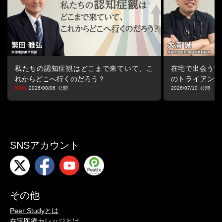
私たちの認知症観はどこまで来ていて、こ
在宅で出会う“マ
れからどこへ行くのだろう？
のトライアング
る視点
2026/08/06
2026/07/10
SNSアカウント
その他
Peer Studyとは
在宅医療カレッジとは