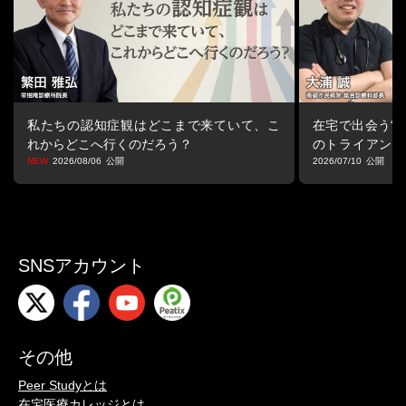
私たちの認知症観はどこまで来ていて、こ
在宅で出会う“マ
れからどこへ行くのだろう？
のトライアング
る視点
2026/08/06
2026/07/10
SNSアカウント
その他
Peer Studyとは
在宅医療カレッジとは