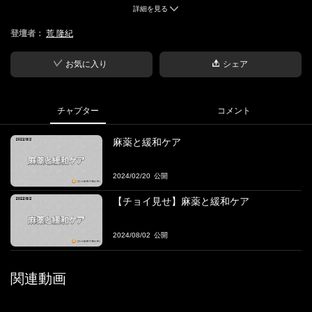
詳細を見る
■ファシリテーター
登壇者：
荒 隆紀
・荒 隆紀
医療法人おひさま会CHRO リフレクデザイン合同会社代表社員
お気に入り
シェア
チャプター
コメント
麻薬と緩和ケア
2024/02/20
【チョイ見せ】麻薬と緩和ケア
2024/08/02
関連動画