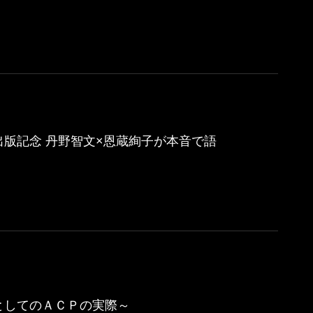
版記念 丹野智文×恩蔵絢子が本音で語
としてのＡＣＰの実際～