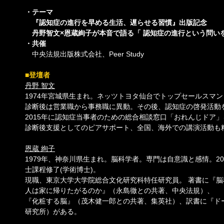
・テーマ
『認知症の進行を早める生活、遅らせる習慣』出版記念
丹野智文×恩蔵絢子が本音で語る「 認知症の進行という問い
・共催
中央法規出版株式会社、Peer Study
■登壇者
丹野 智文
1974年宮城県生まれ。ネッツトヨタ仙台でトップセールスマン
診断後は営業職から事務職に異動。その後、認知症の啓発活動
2015年に認知症当事者のための総合相談窓口「おれんじドア
診断後支援としてのピアサポート、全国、海外での講演活動も
恩蔵 絢子
1979年、神奈川県生まれ。脳科学者。専門は自意識と感情。2
士課程修了(学術博士)。
現職、東京大学大学院総合文化研究科特任研究員。 著書に『
人は家に帰りたがるのか』（永島徹との共著、中央法規）、
『化粧する脳』（茂木健一郎との共著、集英社）、訳書に『ド
研究所）がある。