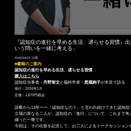
『認知症の進行を早める生活、遅らせる習慣』出
いう問いを一緒に考える」
2026/04/10
■書籍のご案内
認知症の進行を早める生活、遅らせる習慣
購入はこちら
認知症当事者・
丹野智文
と脳科学者・
恩蔵絢子
が本音で語る
発行：2026年1月
定価：1,870円税込
診断から13年ーー「認知症なの？」と言われ続けてきた認知
立場の異なる二人が、認知症の「進行」について、これまで考
綴った一冊です。
今回は、その出版を記念して、お二人によるトークセッション