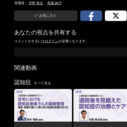
登壇者：
丹野 智文
恩蔵 絢子
お気に入り
あなたの視点を共有する
コメントをするには
ログイン
が必要になります。
関連動画
認知症
すべて見る