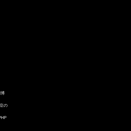
。
期博
症の
HP