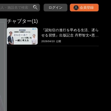
ログイン
会員登録
チャプター(1)
『認知症の進行を早める生活、遅ら
せる習慣』出版記念 丹野智文×恩蔵
絢子が本音で語る「 認知症の進行と
2026/04/10
いう問いを一緒に考える」