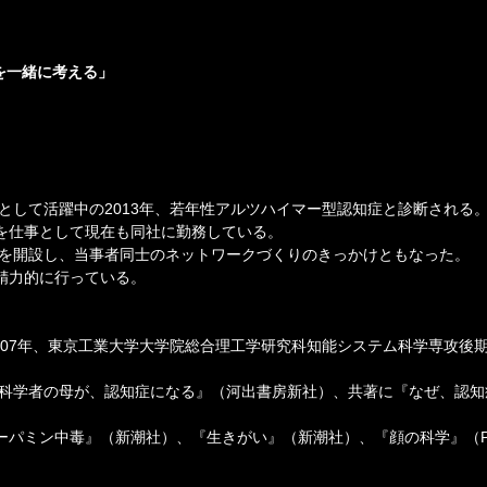
を一緒に考える」
として活躍中の2013年、若年性アルツハイマー型認知症と診断される
を仕事として現在も同社に勤務している。
」を開設し、当事者同士のネットワークづくりのきっかけともなった。
精力的に行っている。
007年、東京工業大学大学院総合理工学研究科知能システム科学専攻後
脳科学者の母が、認知症になる』（河出書房新社）、共著に『なぜ、認知
ーパミン中毒』（新潮社）、『生きがい』（新潮社）、『顔の科学』（P