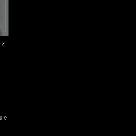
行と
音で