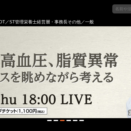
OT／ST
管理栄養士
経営層・事務長
その他／一般