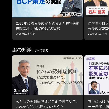
2026年診療報酬改定を踏まえた在宅医療
訪問看護師
機関におけるBCP策定の実際
報酬改定202
訪問看護はど
2026/06/13
2026/06/12
薬の知識
すべて見る
私たちの認知症観はどこまで来ていて、
在宅におけ
これからどこへ行くのだろう？
ーー患者・