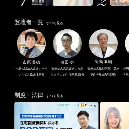
登壇者一覧
すべて見る
市原 美穂
濵田 努
岩岡 秀明
一般社団法人全国ホーム
医療法人浜友会きいれ浜
医療法人鎗田病院 糖尿
沖縄
ホスピス協会理事長
田クリニック 理事長/院長
病?内分泌内科部長
内科
制度・法律
すべて見る