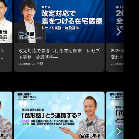
ン -
改定対応で差をつける在宅医療―レセプ
2026年改定
最適
ト実務・施設基準―
変わるのか
2026/04/02
2026/04/02