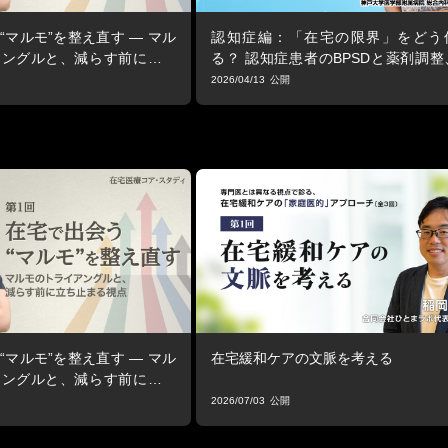
“マルモ”を整え直す ― マル
認知症編：「在宅の限界」をどう
アングルと、減らす前に立ち
る？ 認知症患者のBPSDと薬剤調整
院・在宅で「共通のゴール」を持つ
2026/04/13
の連携術
“マルモ”を整え直す ― マル
在宅緩和ケアの文脈を考える
アングルと、減らす前に立ち
2026/07/03