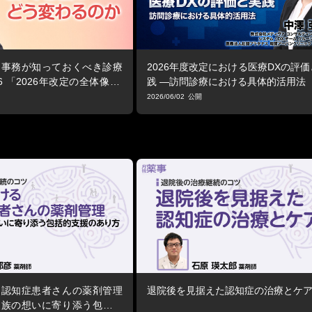
と事務が知っておくべき診療
2026年度改定における医療DXの評
6 「2026年改定の全体像 ―
践 ―訪問診療における具体的活用法
う変わるのか」
2026/06/02
る認知症患者さんの薬剤管理
退院後を見据えた認知症の治療とケ
家族の想いに寄り添う包括的