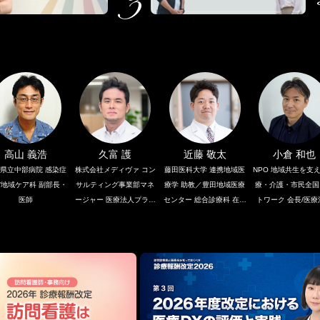
高山 義浩
久富 護
近藤 敬太
小倉 和也
県立中部病院 感染症
株式会社メディヴァ コン
藤田医科大学 連携地域医
NPO 地域共生を支
/地域ケア科 副部長・
サルティング事業部マネ
療学 助教／豊田地域医療
療・介護・市民全国
医師
ージャー 医療法人プラタ
センター 総合診療科 在宅
トワーク 会長/医療
ナス 松原アーバンクリニ
医療支援センター長
はちのへファミリー
ック 訪問診療医 医療法人
ニック 理事長
寛正会（水海道さくら病
院）理事長