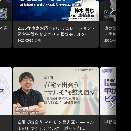
価と実
2026年改定対応へのシミュレーション -
改定対応で差
経営基盤を安定させる収益モデルの最適
ト実務・施設
化
2026/05/19
2026/04/02
ア
在宅で出会う“マルモ”を整え直す ― マル
甲状腺機能低下
モのトライアングルと、減らす前に立ち