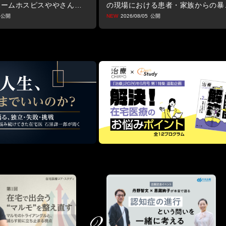
ホームホスピスややさんで取
の現場における患者・家族からの暴
力ー
ハラスメント対策研修の開発
2026/08/05