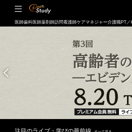
医師
歯科医師
薬剤師
訪問看護師
ケアマネジャー
介護職
PT／
注目のライブ・学びの最前線
すべて見る