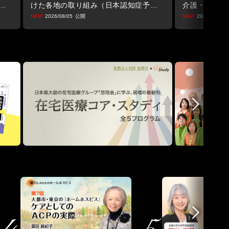
力・
けた各地の取り組み（日本認知症予防学
介護・福祉の
会合同企画）
践的対応によ
2026/08/05
2026/08/05
防学会合同企