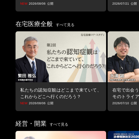
支援のあり方
2026/08/06
2026/07/21
在宅医療全般
すべて見る
私たちの認知症観はどこまで来ていて、
在宅で出会う
これからどこへ行くのだろう？
モのトライ
止まる視点
2026/08/06
2026/07/10
経営・開業
すべて見る