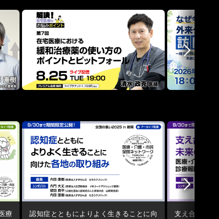
医療
認知症とともによりよく生きることに向
支え合いの輪