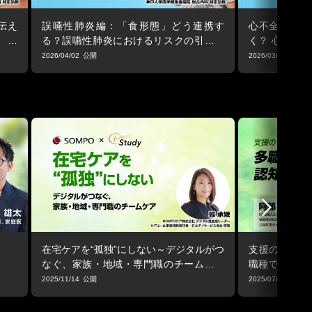
伝え
誤嚥性肺炎編：「食形態」どう連携す
心不全編：「
、病
る？誤嚥性肺炎におけるリスクの引き受
く？ 心不全
ため
け方と、病院・在宅で合意形成を図るた
のすれ違いを
2026/04/02
2026/03/13
めの連携術
在宅ケアを“孤独”にしない～デジタルがつ
支援のつもり
なぐ、家族・地域・専門職のチームケア
職種で考える
～
2025/11/14
2025/07/14