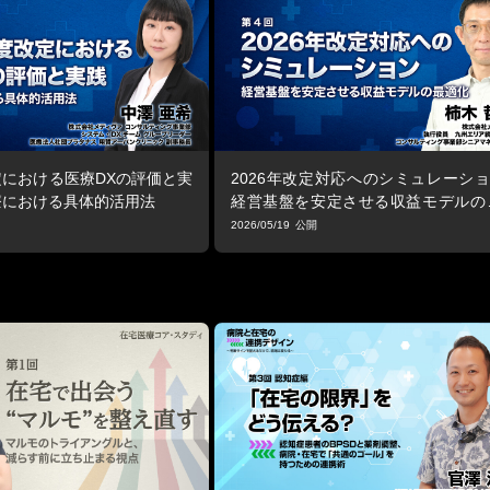
改定における医療DXの評価と実
2026年改定対応へのシミュレーショ
療における具体的活用法
経営基盤を安定させる収益モデルの
化
2026/05/19