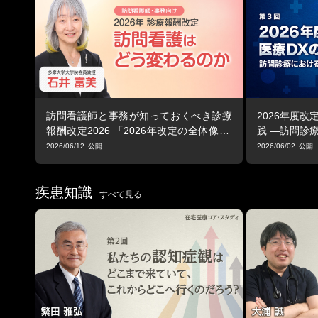
訪問看護師と事務が知っておくべき診療
2026年度
報酬改定2026 「2026年改定の全体像 ―
践 ―訪問診
訪問看護はどう変わるのか」
2026/06/12
2026/06/02
疾患知識
すべて見る