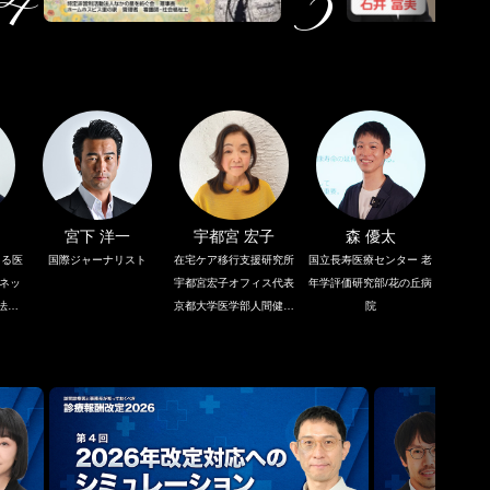
宮下 洋一
宇都宮 宏子
森 優太
える医
国際ジャーナリスト
在宅ケア移行支援研究所
国立長寿医療センター 老
ネッ
宇都宮宏子オフィス代表
年学評価研究部/花の丘病
法人
京都大学医学部人間健康
院
クリ
科学学科非常勤講師聖路
加国際大学 在宅看護学臨
床教授